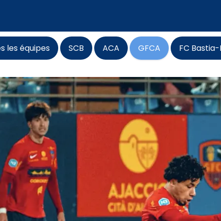
s les équipes
SCB
ACA
GFCA
FC Bastia