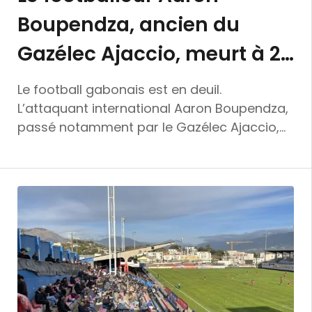
Boupendza, ancien du
Gazélec Ajaccio, meurt à 28
ans en Chine
Le football gabonais est en deuil.
L’attaquant international Aaron Boupendza,
passé notamment par le Gazélec Ajaccio,
est décédé ce mercredi après une chute du
11e étage de son immeuble en Chine, a
annoncé la Fédération gabonaise de
football. Ce mercredi, la Fédération
gabonaise de football a annoncé la mort
d’Aaron Boupendza, attaquant international
de 28 ans, victime d’une chute mortelle du
11ᵉ étage de son immeuble en Chine. « Aaron
Boupendza vient de nous quitter suite à une