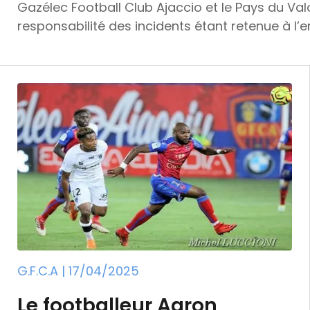
Gazélec Football Club Ajaccio et le Pays du Valois
responsabilité des incidents étant retenue à l’e
fédérale de discipline de la Fédération França
Gazélec Football Club Ajaccio, arrêté dans les d
sérieux avaient conduit l’arbitre à interrompre
ajaccien, avant qu’un projectile ne soit lancé d
G.F.C.A | 17/04/2025
Le footballeur Aaron