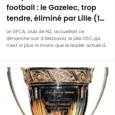
football : le Gazelec, trop
tendre, éliminé par Lille (1-
3)
Le GFCA, club de N2, accueillait ce
dimanche soir à Mezzavia, le Lille OSC,qui
n’est ni plus ni moins que le leader actuel de
la Ligue 1, pour le compte des 16ème de
finale de la Coupe de France. Un match, sur
le papier, plutôt déséquilibré ne serait-ce
déjà qu’en raison des 3 divisions séparant
les deux clubs mais aussi sachant que le
GFCA est privé de compétitions régulières
depuis de longs mois. Face à l’une des
meilleures équipe de L1, le GFCA n’a pu
rivaliser mais sort la tête haute. Dans ce
match les Dogues lillois donnaient le coup