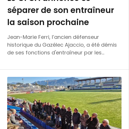
séparer de son entraîneur
la saison prochaine
Jean-Marie Ferri, l’ancien défenseur
historique du Gazélec Ajaccio, a été démis
de ses fonctions d'entraîneur par les
dirigeants du club. L’annonce a été faite ce
mercredi 26 juin via un communiqué sur les
réseaux sociaux du GFCA : "A l’aube de
cette nouvelle saison, le GFCA informe
l’ensemble de ses supporters de la fin de sa
collaboration avec l’entraîneur de l’équipe
première, Jean-Marie Ferri. L’ensemble du
club tient à le remercier." Jean-Marie Ferri a
passé 14 saisons au GFCA entre 1983 et 1997