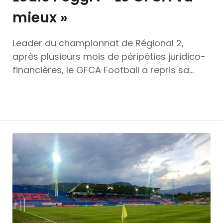
mieux »
Leader du championnat de Régional 2,
après plusieurs mois de péripéties juridico-
financières, le GFCA Football a repris sa
marche en avant. Le club ajaccien obtient
même des résultats encourageants en U19
et U17 nationaux. Sous l’impulsion d’une
nouvelle équipe dirigeante de passionnés,
animée par Louis Poggi, le nouveau
président, le club rouge et bleu poursuit sa
remise en selle au niveau sportif. En
attendant mieux. - Le club est désormais
leader de R2, après un début de
championnat difficile, c’est une satisfaction
? - Vous savez, nous avons surtout souhaité