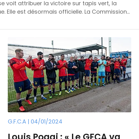
voit attribuer la victoire sur tapis vert, la
e. Elle est désormais officielle. La Commission
 de National 3 opposant le Pays du Valois au
 rencontre touchait à son terme, des incidents
tré dans la zone de jeu pour bousculer un joueur
G.F.C.A | 04/01/2024
​Louis Poggi : « Le GFCA va