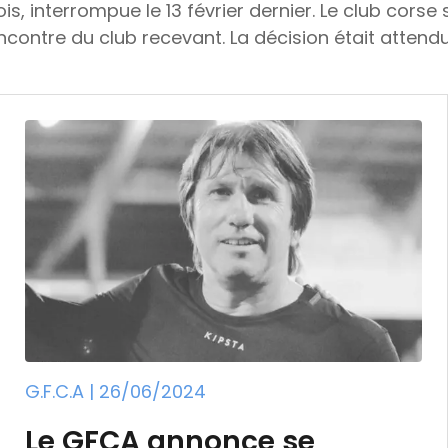
, interrompue le 13 février dernier. Le club corse se 
ncontre du club recevant. La décision était attendu
ise de Football a tranché dans le dossier du match
erniers instants le 13 février dernier. Alors que la
 définitivement la partie. Un spectateur avait péné
epuis les tribunes. Touché à…
G.F.C.A | 26/06/2024
Le GFCA annonce se