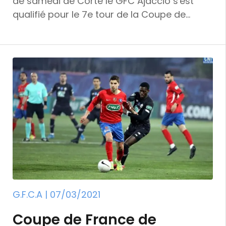
de samedi de Corte le GFC Ajaccio s'est
qualifié pour le 7e tour de la Coupe de
France. Secoué par les événements que l'on
sait, le club a démontré sur le terrain qu'il lui
en faudrait plus pour le condamner
définitivement. Ce sont, hélas, les Cortenais
de l'USC qui en ont fait les frais. La partie
s'est, en effdet, soldée par un net 3 à 0. Buts
de Kahtiri (37e et 58e) et de Choplin (90e).
G.F.C.A | 07/03/2021
Coupe de France de