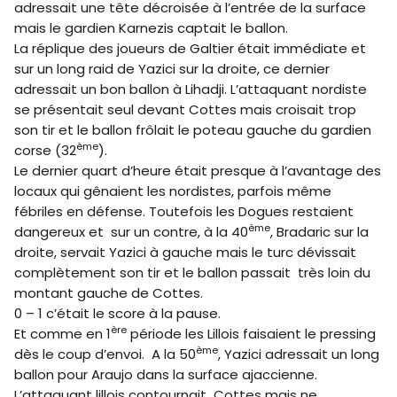
adressait une tête décroisée à l’entrée de la surface
mais le gardien Karnezis captait le ballon.
La réplique des joueurs de Galtier était immédiate et
sur un long raid de Yazici sur la droite, ce dernier
adressait un bon ballon à Lihadji. L’attaquant nordiste
se présentait seul devant Cottes mais croisait trop
son tir et le ballon frôlait le poteau gauche du gardien
ème
corse (32
).
Le dernier quart d’heure était presque à l’avantage des
locaux qui gênaient les nordistes, parfois même
fébriles en défense. Toutefois les Dogues restaient
ème
dangereux et sur un contre, à la 40
, Bradaric sur la
droite, servait Yazici à gauche mais le turc dévissait
complètement son tir et le ballon passait très loin du
montant gauche de Cottes.
0 – 1 c’était le score à la pause.
ère
Et comme en 1
période les Lillois faisaient le pressing
ème
dès le coup d’envoi. A la 50
, Yazici adressait un long
ballon pour Araujo dans la surface ajaccienne.
L’attaquant lillois contournait Cottes mais ne