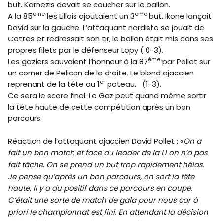
but. Karnezis devait se coucher sur le ballon.
ème
ème
A la 85
les Lillois ajoutaient un 3
but. Ikone lançait
David sur la gauche. L’attaquant nordiste se jouait de
Cottes et redressait son tir, le ballon était mis dans ses
propres filets par le défenseur Lopy ( 0-3).
ème
Les gaziers sauvaient l’honneur à la 87
par Pollet sur
un corner de Pelican de la droite. Le blond ajaccien
er
reprenant de la tête au 1
poteau. (1-3).
Ce sera le score final. Le Gaz peut quand même sortir
la tête haute de cette compétition après un bon
parcours.
Réaction de l’attaquant ajaccien David Pollet : «
On a
fait un bon match et face au leader de la L1 on n’a pas
fait tâche. On se prend un but trop rapidement hélas.
Je pense qu’après un bon parcours, on sort la tête
haute. Il y a du positif dans ce parcours en coupe.
C’était une sorte de match de gala pour nous car à
priori le championnat est fini. En attendant la décision