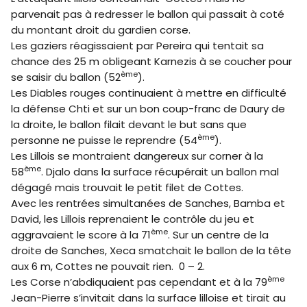
parvenait pas à redresser le ballon qui passait à coté
du montant droit du gardien corse.
Les gaziers réagissaient par Pereira qui tentait sa
chance des 25 m obligeant Karnezis à se coucher pour
ème
se saisir du ballon (52
).
Les Diables rouges continuaient à mettre en difficulté
la défense Chti et sur un bon coup-franc de Daury de
la droite, le ballon filait devant le but sans que
ème
personne ne puisse le reprendre (54
).
Les Lillois se montraient dangereux sur corner à la
ème
58
. Djalo dans la surface récupérait un ballon mal
dégagé mais trouvait le petit filet de Cottes.
Avec les rentrées simultanées de Sanches, Bamba et
David, les Lillois reprenaient le contrôle du jeu et
ème
aggravaient le score à la 71
. Sur un centre de la
droite de Sanches, Xeca smatchait le ballon de la tête
aux 6 m, Cottes ne pouvait rien. 0 – 2.
ème
Les Corse n’abdiquaient pas cependant et à la 79
Jean-Pierre s’invitait dans la surface lilloise et tirait au