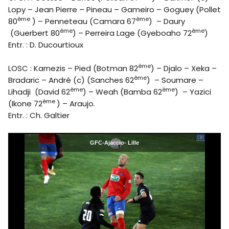
Lopy – Jean Pierre – Pineau – Gameiro – Goguey (Pollet
ème
ème
80
) – Penneteau (Camara 67
) – Daury
ème
ème
(Guerbert 80
) – Perreira Lage (Gyeboaho 72
)
Entr. : D. Ducourtioux
ème
LOSC : Karnezis – Pied (Botman 82
) – Djalo – Xeka –
ème
Bradaric – André (c) (Sanches 62
) – Soumare –
ème
ème
Lihadji (David 62
) – Weah (Bamba 62
) – Yazici
ème
(Ikone 72
) – Araujo.
Entr. : Ch. Galtier