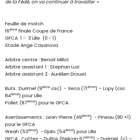
de la Fédé, on va continuer à travailler
. »
Feuille de match
ème
16
finale Coupe de France
GFCA 1 - 3 Lille (0 - 1)
Stade Ange Casanova
Arbitre centre : Benoit Millot
Arbitre assistant 1 : Stephan Luzi
Arbitre assistant 2 : Aurélien Drouet
ème
ème
Buts : Durimel (9
csc) - Xeca (71
) – Lopy (csc
ème
84
) pour Lille.
ème
Pollet (87
) pour le GFCA.
ème
Avertissements : Jean-Pierre (49
) - Pineau (90 +1)
pour le GFCA
ème
ème
Weah (53
) - Djalo (54
) pour Lille
ème
GFCA : Cottes – Duflos (Pelican 67
) – Durimel (c) –