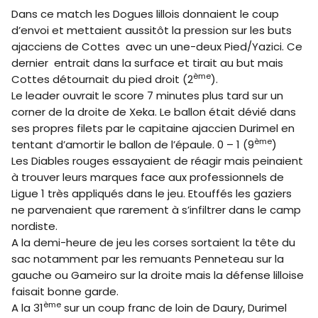
Dans ce match les Dogues lillois donnaient le coup
d’envoi et mettaient aussitôt la pression sur les buts
ajacciens de Cottes avec un une-deux Pied/Yazici. Ce
dernier entrait dans la surface et tirait au but mais
ème
Cottes détournait du pied droit (2
).
Le leader ouvrait le score 7 minutes plus tard sur un
corner de la droite de Xeka. Le ballon était dévié dans
ses propres filets par le capitaine ajaccien Durimel en
ème
tentant d’amortir le ballon de l’épaule. 0 – 1 (9
)
Les Diables rouges essayaient de réagir mais peinaient
à trouver leurs marques face aux professionnels de
Ligue 1 très appliqués dans le jeu. Etouffés les gaziers
ne parvenaient que rarement à s’infiltrer dans le camp
nordiste.
A la demi-heure de jeu les corses sortaient la tête du
sac notamment par les remuants Penneteau sur la
gauche ou Gameiro sur la droite mais la défense lilloise
faisait bonne garde.
ème
A la 31
sur un coup franc de loin de Daury, Durimel