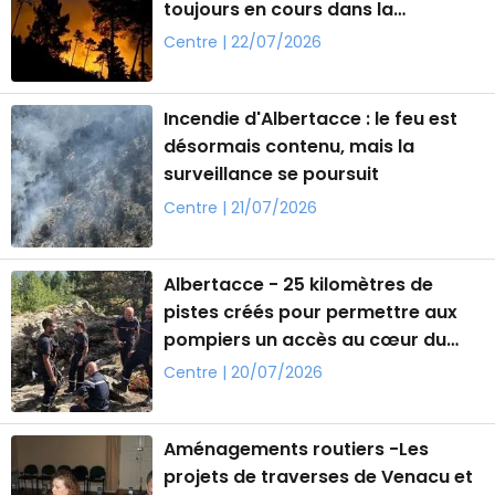
toujours en cours dans la
Restonica
Centre | 22/07/2026
Incendie d'Albertacce : le feu est
désormais contenu, mais la
surveillance se poursuit
Centre | 21/07/2026
Albertacce - 25 kilomètres de
pistes créés pour permettre aux
pompiers un accès au cœur du
sinistre
Centre | 20/07/2026
Aménagements routiers -Les
projets de traverses de Venacu et