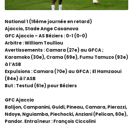
National 1 (16ème journée en retard)
Ajaccio, Stade Ange Casanova
GFC Ajaccio – AS Béziers : 0-1 (0-0)
Arbitre : William Toulliou
Avertissements : Camara (27e) au GFCA ;
Karamoko (30e), Crama (69e), Fumu Tamuzo (93e)
à l’ASB
Expulsions : Camara (70e) au GFCA ; El Hamzaoui
(84e) à l’ASB
But : Testud (61e) pour Béziers
GFC Ajaccio
Balijon, Campanini, Guidi, Pineau, Camara, Pierazzi,
Ndoye, Nguiamba, Piechocki, Anziani (Pelican, 60e),
Pandor. Entraîneur : François Ciccolini