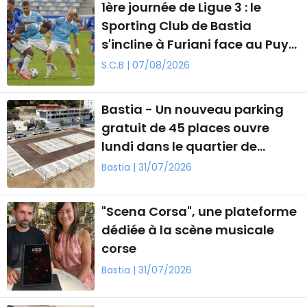
1ère journée de Ligue 3 : le
Sporting Club de Bastia
s'incline à Furiani face au Puy-
en-Velay (0-2)
S.C.B | 07/08/2026
Bastia - Un nouveau parking
gratuit de 45 places ouvre
lundi dans le quartier de
Lupinu
Bastia | 31/07/2026
"Scena Corsa", une plateforme
dédiée à la scène musicale
corse
Bastia | 31/07/2026