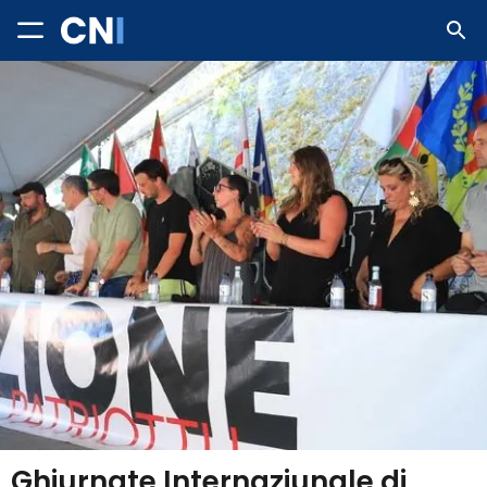
Ghjurnate Internaziunale di