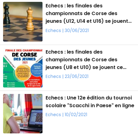
Echecs : les finales des
championnats de Corse des
jeunes (U12, U14 et U16) se jouent
ce samedi à Ghisonaccia
Echecs | 30/06/2021
Echecs : les finales des
championnats de Corse des
jeunes (U8 et U10) se jouent ce
samedi à Corti
Echecs | 23/06/2021
Echecs : Une 12e édition du tournoi
scolaire "Scacchi in Paese" en ligne
Echecs | 10/02/2021