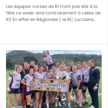
du 26 avril à Lucciana. A l'échelon inférieur
Les équipes corses de R1 n'ont pas été à la
en Régionale 2, nos deux représentants
fête ce week-end contrairement à celles de
jouaient, aussi, des rencontres…
R2 En effet en Régionale 1, le RC Lucciana
après sa défaite contre Monteux, quinze
jours auparavant, a de nouveau baissé
pavillon cette fois sur le terrain de Six-Fours
Le Brusc 43 à 32. De son côté, le CRAB n'a
pas tenu la distance sur la pelouse
d'Orange en s'inclinant largement 57 à 15. La
troisième équipe insulaire dans ce
championnat territorial de R1, en
l'occurrence Portivechju Rugby ne s'est pas
déplacée à Salon de Provence, le leader de
la Poule, et a donc déclaré forfait.
Heureusement, les équipes de Régionale 2
ont relevé le gant à commencer par le RC