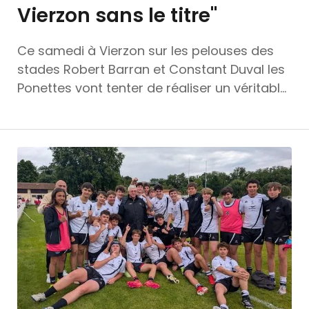
Vierzon sans le titre"
Ce samedi à Vierzon sur les pelouses des
stades Robert Barran et Constant Duval les
Ponettes vont tenter de réaliser un véritable
exploit. Après leur qualification lors des
demi-finales dans le Rhône voici une
semaine, les Bastiaises partent à la
conquête du Bouclier national. Une première
pour le Rugby corse Ce samedi, les
Ponettes seront à Vierzon pour tenter de
remporter le titre de championnes de
France. Mais pour espérer soulever au cœur
du Cher le tant convoité Bouclier, les filles
du duo Manca-Novarini devront écarter de
leur chemin des formations très