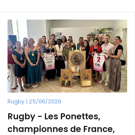
l'ouvreur international a, également, remporté 
palmarès déjà éloquent d'autant que l'Union Bo
et du CA Béglais. En à peine deux décennies le 
Top 14 et intègre le cercle très fermé des cl
Rugby | 25/06/2026
Rugby - Les Ponettes,
championnes de France,