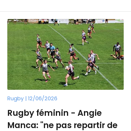
e également à deux reprises en 2025 et 2026. Un
 la fusion du Stade Bordelais Université Club
tie des grosses cylindrées du championnat de
compagnie de Toulon Toulouse,…
Rugby | 12/06/2026
Rugby féminin - Angie
Manca: "ne pas repartir de