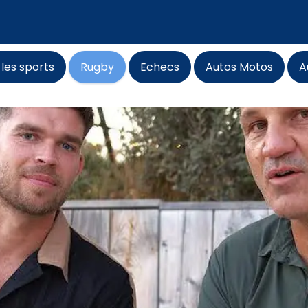
 les sports
Rugby
Echecs
Autos Motos
A