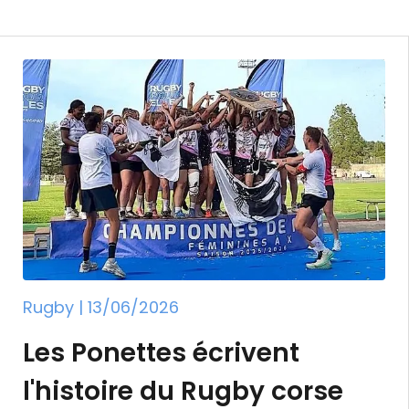
le Tournoi des Six Nations sous le maillot tricolor
rdeaux-Bègles est un tout jeune club né en 2006 de
club dirigé par le président Laurent Marti fait par
ubs français ayant remporté la Coupe d'Europe en 
Rugby | 13/06/2026
Les Ponettes écrivent
l'histoire du Rugby corse