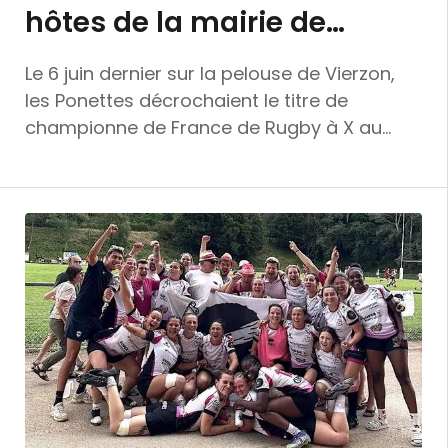
hôtes de la mairie de
Bastia
Le 6 juin dernier sur la pelouse de Vierzon,
les Ponettes décrochaient le titre de
championne de France de Rugby à X au
terme d'une saison remarquable. Un
Bouclier national unique dans l'histoire du
Rugby Corse qui n'a jamais été couronné à
un tel niveau de la compétition. Cette
reconnaissance de l'ovalie insulaire au plan
hexagonal a été mise en lumière ce
mercredi dans les locaux de la mairie de
Bastia où les Ponettes ont été les hôtes de
la Ville et de son maire Gilles Simeoni. Le
premier magistrat bastiais, en présence de
Carolina Colombani en charge des sports à