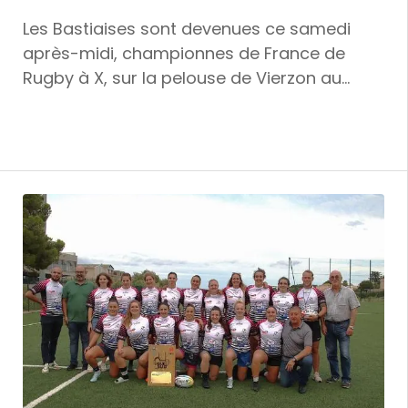
Les Bastiaises sont devenues ce samedi
après-midi, championnes de France de
Rugby à X, sur la pelouse de Vierzon au
terme de la finale remportée sur Bénéjacq
12 à 7. Un titre qui est une grande première
pour l'histoire du Rugby insulaire dans son
ensemble. "Ne pas repartir de Vierzon sans
le titre". Les mots de l'expérimentée Angie
Manca, qui aura donc attendu 17 ans pour
soulever le Bouclier, n'étaient pas une
incantation mais une prophétie. Les
Ponettes avaient acquis leur billet pour la
finale grâce à une belle démonstration lors
des demi-finales dans le Rhône une
semaine auparavant. Il ne restait plus qu'à
jouer la finale ce samedi à Vierzon face au