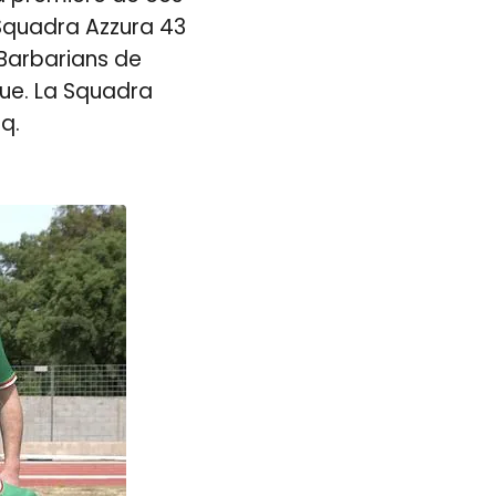
 Squadra Azzura 43
 Barbarians de
que. La Squadra
q.