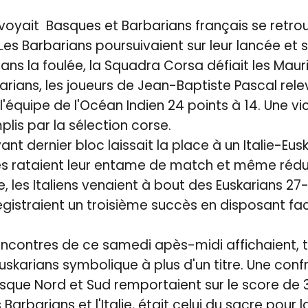
voyait Basques et Barbarians français se retro
es Barbarians poursuivaient sur leur lancée et 
ans la foulée, la Squadra Corsa défiait les Maur
barians, les joueurs de Jean-Baptiste Pascal rele
'équipe de l'Océan Indien 24 points à 14. Une vic
lis par la sélection corse.
nt dernier bloc laissait la place à un Italie-Eus
s rataient leur entame de match et même réduit
 les Italiens venaient à bout des Euskarians 27-1
egistraient un troisième succès en disposant faci
encontres de ce samedi apès-midi affichaient, 
skarians symbolique à plus d'un titre. Une conf
sque Nord et Sud remportaient sur le score de 3
Barbarians et l'Italie, était celui du sacre pour