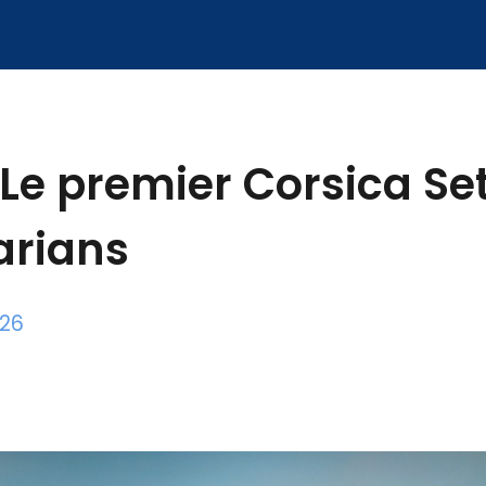
Le premier Corsica Se
arians
026