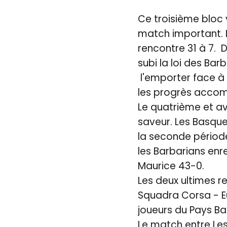
Ce troisième bloc 
match important. L
rencontre 31 à 7. D
subi la loi des Bar
l'emporter face à l
les progrès accomp
Le quatrième et ava
saveur. Les Basque
la seconde période,
les Barbarians enr
Maurice 43-0.
Les deux ultimes r
Squadra Corsa - Eu
joueurs du Pays Ba
Le match entre Les 