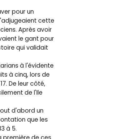
uver pour un
s'adjugeaient cette
iciens. Après avoir
vaient le gant pour
toire qui validait
karians à l'évidente
s à cinq, lors de
7. De leur côté,
lement de l'Ile
tout d'abord un
rontation que les
3 à 5.
 la première de ces