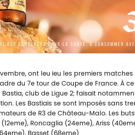
vembre, ont leu ieu les premiers matches
adre du 7e tour de Coupe de France. À ce 
 Bastia, club de Ligue 2; faisait notammen
ion. Les Bastiais se sont imposés sans tr
ateurs de R3 de Château-Malo. Les buts b
i (12eme), Roncaglia (24eme), Ariss (40eme
 (64eme), Basset (68eme)