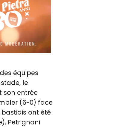
 des équipes
stade, le
t son entrée
embler (6-0) face
astiais ont été
), Petrignani