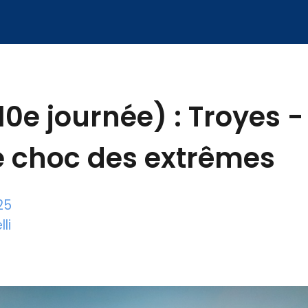
10e journée) : Troyes -
le choc des extrêmes
25
li