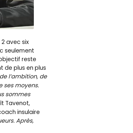
 2 avec six
ec seulement
objectif reste
t de plus en plus
de l’ambition, de
de ses moyens.
ous sommes
oît Tavenot,
coach insulaire
ueurs. Après,