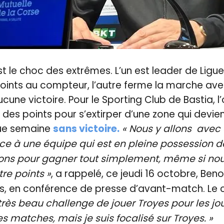
t le choc des extrêmes. L’un est leader de Ligue
 points au compteur, l’autre ferme la marche av
cune victoire. Pour le Sporting Club de Bastia, l’
 des points pour s’extirper d’une zone qui devien
ue semaine
sans victoire.
« Nous y allons avec 
ace à une équipe qui est en pleine possession 
ons pour gagner tout simplement, même si n
re points »
, a rappelé, ce jeudi 16 octobre, Ben
ais, en conférence de presse d’avant-match. Le 
 très beau challenge de jouer Troyes pour les jo
es matches, mais je suis focalisé sur Troyes. »