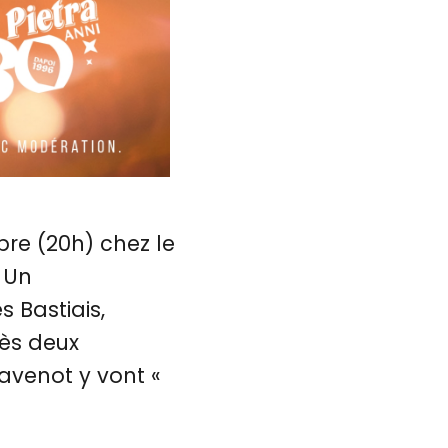
bre (20h) chez le
 Un
 Bastiais,
rès deux
avenot y vont «