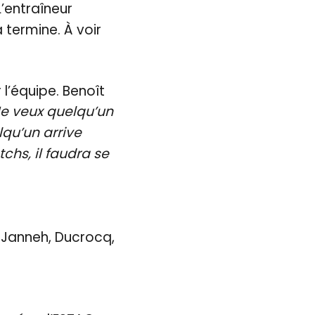
L’entraîneur
a termine. À voir
l’équipe. Benoît
 Je veux quelqu’un
lqu’un arrive
hs, il faudra se
, Janneh, Ducrocq,