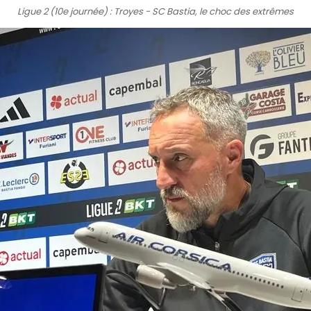
Ligue 2 (10e journée) : Troyes - SC Bastia, le choc des extrêmes