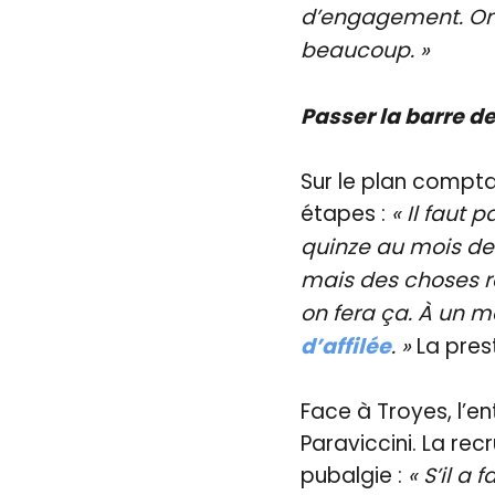
d’engagement. On a
beaucoup. »
Passer la barre de
Sur le plan compt
étapes :
« Il faut 
quinze au mois de
mais des choses réa
on fera ça. À un 
d’affilée
. »
La pres
Face à Troyes, l’e
Paraviccini. La rec
pubalgie :
« S’il a