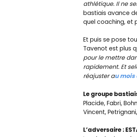
athlétique. Il ne s
bastiais avance deu
quel coaching, et 
Et puis se pose to
Tavenot est plus q
pour le mettre dans
rapidement. Et se
réajuster a
u mois 
Le groupe bastiai
Placide, Fabri, Boh
Vincent, Petrignani,
L’adversaire : ES