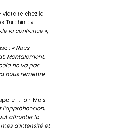
 victoire chez le
s Turchini :
«
 de la confiance »
,
ise :
« Nous
at. Mentalement,
 cela ne va pas
i va nous remettre
 espère-t-on. Mais
t l’appréhension,
faut affronter la
ermes d’intensité et