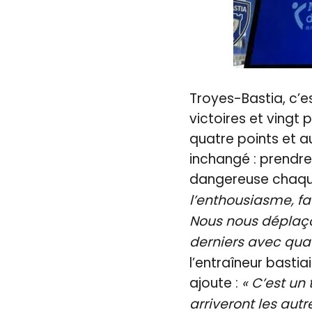
Troyes-Bastia, c’es
victoires et vingt
quatre points et au
inchangé : prendre
dangereuse chaq
l’enthousiasme, f
Nous nous déplaç
derniers avec quat
l’entraîneur basti
ajoute :
« C’est un
arriveront les autr