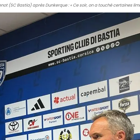
not (SC Bastia) après Dunkerque : « Ce soir, on a touché certaines limi