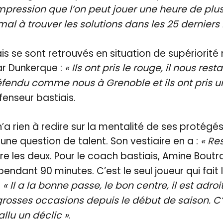
impression que l’on peut jouer une heure de plus
al à trouver les solutions dans les 25 derniers
iais se sont retrouvés en situation de supériorit
par Dunkerque :
« Ils ont pris le rouge, il nous res
éfendu comme nous à Grenoble et ils ont pris un
éfenseur bastiais.
’a rien à redire sur la mentalité de ses protégés,
 une question de talent. Son vestiaire en a :
« Res
re les deux. Pour le coach bastiais, Amine Bout
pendant 90 minutes. C’est le seul joueur qui fait l
:
« Il a la bonne passe, le bon centre, il est adroi
 grosses occasions depuis le début de saison. 
fallu un déclic »
.