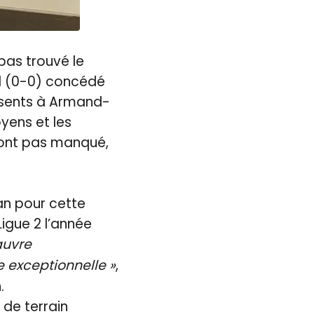
 pas trouvé le
ul (0-0) concédé
ésents à Armand-
yens et les
n’ont pas manqué,
lan pour cette
igue 2 l’année
auvre
 exceptionnelle »
,
.
de terrain