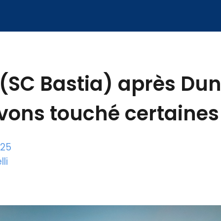
(SC Bastia) après Dun
vons touché certaines 
025
li