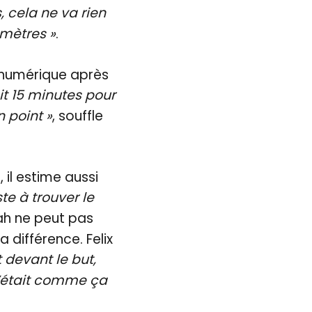
, cela ne va rien
 mètres »
.
é numérique après
tait 15 minutes pour
 point »
, souffle
 il estime aussi
te à trouver le
rah ne peut pas
a différence. Felix
t devant le but,
C’était comme ça