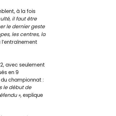
lent, à la fois
lté, il faut être
er le dernier geste
ppes, les centres, la
à l’entraînement
e 2, avec seulement
ués en 9
e du championnat :
s le début de
défendu »
, explique