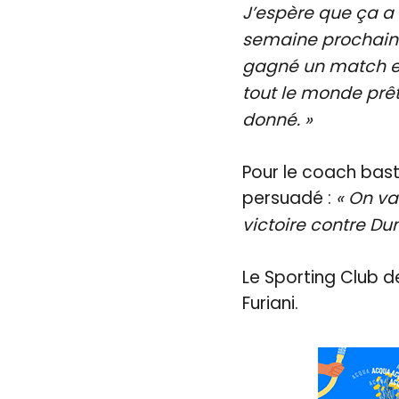
J’espère que ça a 
semaine prochaine
gagné un match en 
tout le monde prêt
donné. »
Pour le coach basti
persuadé :
« On va
victoire contre D
Le Sporting Club d
Furiani.