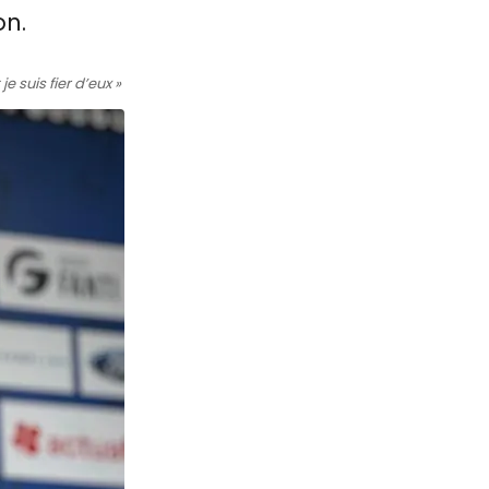
on.
e suis fier d’eux »