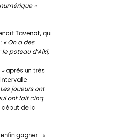
é numérique »
noît Tavenot, qui
 :
« On a des
 le poteau d’Aiki,
 »
après un très
ntervalle
 Les joueurs ont
i ont fait cinq
e début de la
 enfin gagner :
«