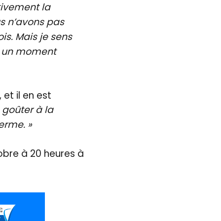
tivement la
us n’avons pas
is. Mais je sens
 à un moment
et il en est
 goûter à la
erme. »
obre à 20 heures à