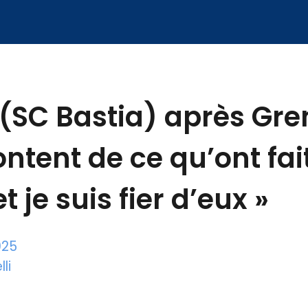
(SC Bastia) après Gren
ontent de ce qu’ont fait
t je suis fier d’eux »
025
li