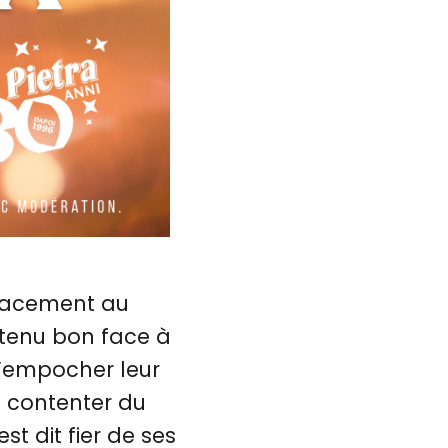
placement au
t tenu bon face à
 d’empocher leur
e contenter du
st dit fier de ses