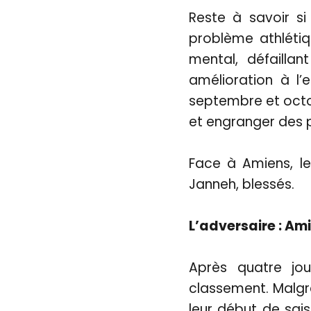
Reste à savoir si
problème athlétiqu
mental, défailla
amélioration à l’
septembre et octobr
et engranger des p
Face à Amiens, le
Janneh, blessés.
L’adversaire : Am
Après quatre jo
classement. Malgré
leur début de sai