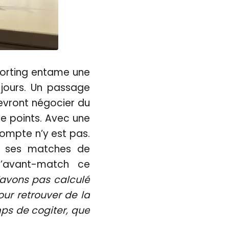
porting entame une
 jours. Un passage
devront négocier du
de points. Avec une
compte n’y est pas.
gé ses matches de
’avant-match ce
’avons pas calculé
our retrouver de la
mps de cogiter, que