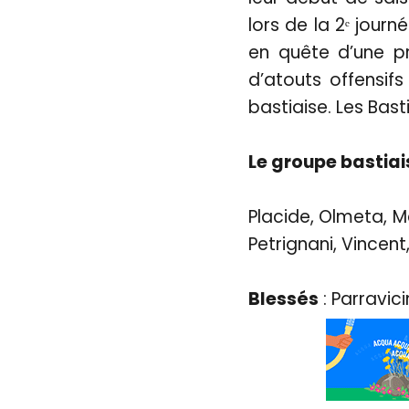
lors de la 2ᵉ journ
en quête d’une pr
d’atouts offensi
bastiaise. Les Basti
Le groupe bastiai
Placide, Olmeta, M
Petrignani, Vincent
Blessés
: Parravic