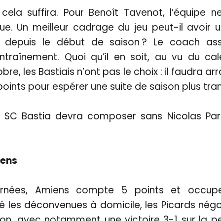
 cela suffira. Pour Benoît Tavenot, l’équipe n
e. Un meilleur cadrage du jeu peut-il avoir u
nt depuis le début de saison ? Le coach as
entraînement. Quoi qu’il en soit, au vu du ca
e, les Bastiais n’ont pas le choix : il faudra ar
oints pour espérer une suite de saison plus tranq
 SC Bastia devra composer sans Nicolas Parr
iens
urnées, Amiens compte 5 points et occup
 les déconvenues à domicile, les Picards négo
son, avec notamment une victoire 3-1 sur la p