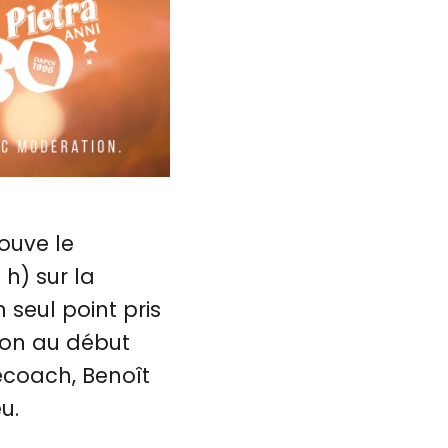
rouve le
h) sur la
 seul point pris
ison au début
ecoach, Benoît
u.