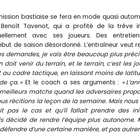
mission bastiaise se fera en mode quasi autom
Benoît Tavenot, qui a profité de la trêve i
duellement avec ses joueurs. Des entretie
ut de saison désordonné. L’entraîneur veut rev
s demandes, je vais être beaucoup plus précis
n doit venir du terrain, et le terrain, c’est les j
 au cadre tactique, en laissant moins de latitu
e ça. »
Et le coach a ses arguments :
« L’a
 meilleurs matchs quand les adversaires prop
us récitions la leçon de la semaine. Mais nous é
t pas le cas et qu’il fallait prendre des init
ais décidé de rendre l’équipe plus autonome.
 défendre d’une certaine manière, et pas autre