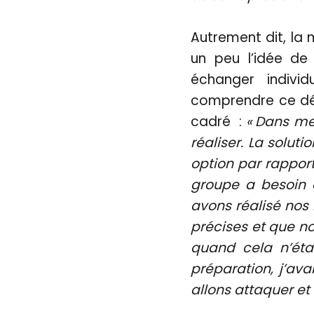
Autrement dit, la 
un peu l’idée de 
échanger indivi
comprendre ce déb
cadré :
« Dans me
réaliser. La solutio
option par rapport
groupe a besoin d
avons réalisé nos
précises et que no
quand cela n’étai
préparation, j’av
allons attaquer et