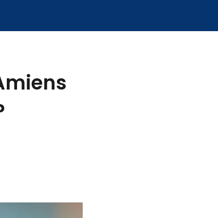
 Amiens
?