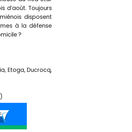
ois d’août. Toujours
Amiénois disposent
èmes à la défense
omicile ?
ia, Etoga, Ducrocq,
)