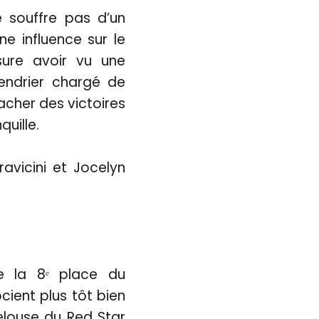
e souffre pas d’un
ne influence sur le
sure avoir vu une
lendrier chargé de
racher des victoires
uille.
avicini et Jocelyn
e la 8ᵉ place du
cient plus tôt bien
elouse du Red Star