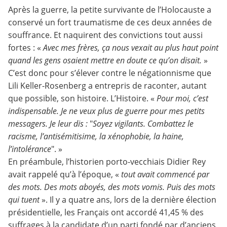
Après la guerre, la petite survivante de l’Holocauste a
conservé un fort traumatisme de ces deux années de
souffrance. Et naquirent des convictions tout aussi
fortes : «
Avec mes frères, ça nous vexait au plus haut point
quand les gens osaient mettre en doute ce qu’on disait.
»
C’est donc pour s’élever contre le négationnisme que
Lili Keller-Rosenberg a entrepris de raconter, autant
que possible, son histoire. L’Histoire. «
Pour moi, c’est
indispensable. Je ne veux plus de guerre pour mes petits
messagers. Je leur dis :
"
Soyez vigilants. Combattez le
racisme, l’antisémitisime, la xénophobie, la haine,
l’intolérance
". »
En préambule, l’historien porto-vecchiais Didier Rey
avait rappelé qu’à l’époque, «
tout avait commencé par
des mots. Des mots aboyés, des mots vomis. Puis des mots
qui tuent
». Il y a quatre ans, lors de la dernière élection
présidentielle, les Français ont accordé 41,45 % des
suffrages à la candidate d’un parti fondé par d’anciens