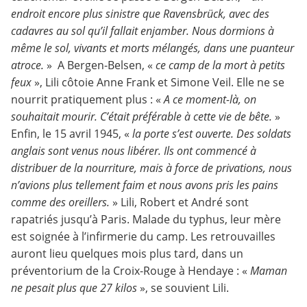
endroit encore plus sinistre que Ravensbrück, avec des
cadavres au sol qu’il fallait enjamber. Nous dormions à
même le sol, vivants et morts mélangés, dans une puanteur
atroce.
» A Bergen-Belsen, «
ce camp de la mort à petits
feux
», Lili côtoie Anne Frank et Simone Veil. Elle ne se
nourrit pratiquement plus : «
A ce moment-là, on
souhaitait mourir. C’était préférable à cette vie de bête.
»
Enfin, le 15 avril 1945, «
la porte s’est ouverte. Des soldats
anglais sont venus nous libérer. Ils ont commencé à
distribuer de la nourriture, mais à force de privations, nous
n’avions plus tellement faim et nous avons pris les pains
comme des oreillers.
» Lili, Robert et André sont
rapatriés jusqu’à Paris. Malade du typhus, leur mère
est soignée à l’infirmerie du camp. Les retrouvailles
auront lieu quelques mois plus tard, dans un
préventorium de la Croix-Rouge à Hendaye : «
Maman
ne pesait plus que 27 kilos
», se souvient Lili.