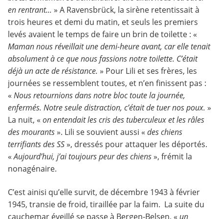
en rentrant...
» A Ravensbrück, la sirène retentissait à
trois heures et demi du matin, et seuls les premiers
levés avaient le temps de faire un brin de toilette : «
Maman nous réveillait une demi-heure avant, car elle tenait
absolument à ce que nous fassions notre toilette. C’était
déjà un acte de résistance.
» Pour Lili et ses frères, les
journées se ressemblent toutes, et n’en finissent pas :
«
Nous retournions dans notre bloc toute la journée,
enfermés. Notre seule distraction, c’était de tuer nos poux.
»
La nuit, «
on entendait les cris des tuberculeux et les râles
des mourants
». Lili se souvient aussi «
des chiens
terrifiants des SS
», dressés pour attaquer les déportés.
«
Aujourd’hui, j’ai toujours peur des chiens
», frémit la
nonagénaire.
C’est ainisi qu’elle survit, de décembre 1943 à février
1945, transie de froid, tiraillée par la faim. La suite du
cauchemar éveillé se passe à Bergen-Belsen, «
un