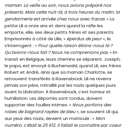
maman. La veille au soir, nous avions préparé nos
présents. Mais cette nuit-là, à trois heures du matin, la
gendarmerie est arrivée chez nous avec fracas.
» La
petite Lili a onze ans et demi quand la rafle les
emporte, elle, ses deux petits frères et ses parents.
Emprisonnés à côté de Lille, «
éperdus de peur
», ils
s’interrogent : «
Pour quelle raison étions-nous là ?
Qu’avions-nous fait ? Nous ne comprenions pas.
» En
transit en Belgique, leurs chemins se séparent. Joseph,
le papa, est envoyé à Buchenwald, quand Lili, ses frères
Robert et André, ainsi que sa maman Charlotte, se
retrouvent transférés à Ravensbrück. Lili ne reverra
jamais son père, mitraillé par les nazis quelques jours
avant la Libération. A Ravensbrück, c’est horreur et
humiliation. Les déportés sont tondus, doivent
supporter des fouilles intimes. «
Nous portions des
robes de bagnard rayées de bleu
», se souvient Lili qui,
aux yeux des nazis, devient un matricule : «
Mon
numéro, c’était le 25 612. Il fallait le connaître par coeur