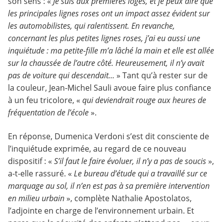
son sens : «
Je suis aux premières loges, et je peux dire que
les principales lignes roses ont un impact assez évident sur
les automobilistes, qui ralentissent. En revanche,
concernant les plus petites lignes roses, j’ai eu aussi une
inquiétude : ma petite-fille m’a lâché la main et elle est allée
sur la chaussée de l’autre côté. Heureusement, il n’y avait
pas de voiture qui descendait…
» Tant qu’à rester sur de
la couleur, Jean-Michel Sauli avoue faire plus confiance
à un feu tricolore, «
qui deviendrait rouge aux heures de
fréquentation de l’école
».
En réponse, Dumenica Verdoni s’est dit consciente de
l’inquiétude exprimée, au regard de ce nouveau
dispositif : «
S’il faut le faire évoluer, il n’y a pas de soucis
»,
a-t-elle rassuré. «
Le bureau d’étude qui a travaillé sur ce
marquage au sol, il n’en est pas à sa première intervention
en milieu urbain
», complète Nathalie Apostolatos,
l’adjointe en charge de l’environnement urbain. Et