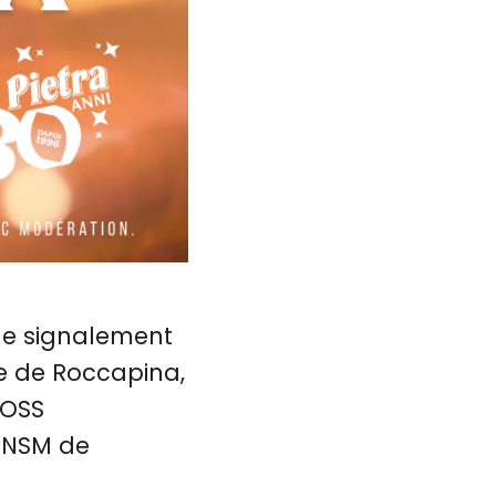
le signalement
e de Roccapina,
ROSS
 SNSM de