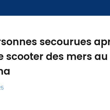
rsonnes secourues ap
e scooter des mers au
na
25