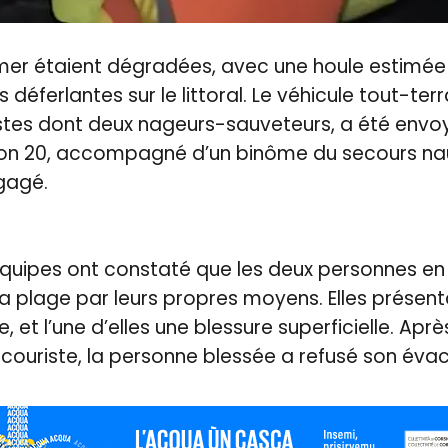
mer étaient dégradées, avec une houle estimée 
 déferlantes sur le littoral. Le véhicule tout-ter
stes dont deux nageurs-sauveteurs, a été envoy
gon 20, accompagné d’un binôme du secours naut
gagé.
 équipes ont constaté que les deux personnes en 
la plage par leurs propres moyens. Elles présent
 et l’une d’elles une blessure superficielle. Aprè
secouriste, la personne blessée a refusé son éva