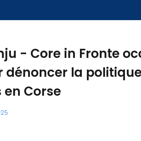
hju - Core in Fronte o
 dénoncer la politiqu
 en Corse
025