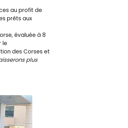
ces au profit de
les prêts aux
corse, évaluée à 8
 le
ation des Corses et
aisserons plus