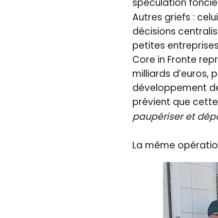
spéculation foncièr
Autres griefs : ce
décisions centralis
petites entreprises
Core in Fronte rep
milliards d’euros, p
développement de l
prévient que cette
paupériser et dép
La même opération 