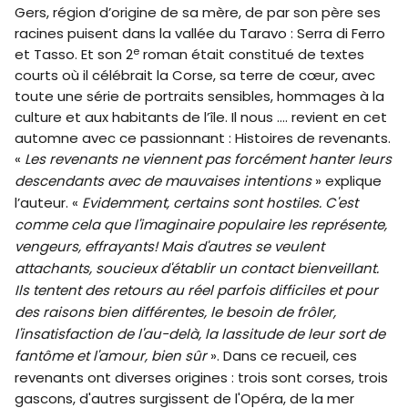
Gers, région d’origine de sa mère, de par son père ses
racines puisent dans la vallée du Taravo : Serra di Ferro
e
et Tasso. Et son 2
roman était constitué de textes
courts où il célébrait la Corse, sa terre de cœur, avec
toute une série de portraits sensibles, hommages à la
culture et aux habitants de l’île. Il nous …. revient en cet
automne avec ce passionnant : Histoires de revenants.
«
Les revenants ne viennent pas forcément hanter leurs
descendants avec de mauvaises intentions
» explique
l’auteur. «
Evidemment, certains sont hostiles. C'est
comme cela que l'imaginaire populaire les représente,
vengeurs, effrayants! Mais d'autres se veulent
attachants, soucieux d'établir un contact bienveillant.
Ils tentent des retours au réel parfois difficiles et pour
des raisons bien différentes, le besoin de frôler,
l'insatisfaction de l'au-delà, la lassitude de leur sort de
fantôme et l'amour, bien sûr
». Dans ce recueil, ces
revenants ont diverses origines : trois sont corses, trois
gascons, d'autres surgissent de l'Opéra, de la mer