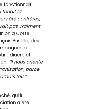
le fonctionnait
 tenait la
urs été confrères,
avait pas vraiment
éunion à Corte
çois Bustillo, des
ompagner la
ini, diacre et
ion.
“Il nous oriente
tronisation, parce
amais fait.”
ché, qui lui
ciation a été