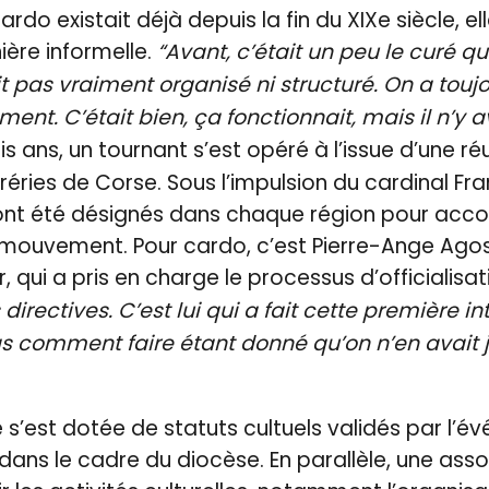
ardo existait déjà depuis la fin du XIXe siècle, el
ière informelle.
“Avant, c’était un peu le curé qui
it pas vraiment organisé ni structuré. On a toujo
ment. C’était bien, ça fonctionnait, mais il n’y 
rois ans, un tournant s’est opéré à l’issue d’une r
réries de Corse. Sous l’impulsion du cardinal Fran
 ont été désignés dans chaque région pour acc
mouvement. Pour cardo, c’est Pierre-Ange Agost
, qui a pris en charge le processus d’officialisat
irectives. C’est lui qui a fait cette première in
s comment faire étant donné qu’on n’en avait j
e s’est dotée de statuts cultuels validés par l’évê
dans le cadre du diocèse. En parallèle, une asso