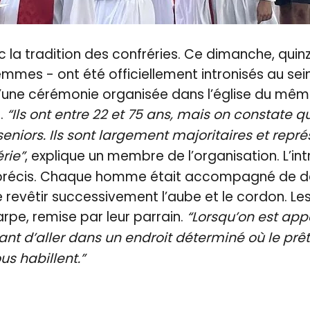
la tradition des confréries. Ce dimanche, quinz
mes - ont été officiellement intronisés au sein
d’une cérémonie organisée dans l’église du mêm
a.
“Ils ont entre 22 et 75 ans, mais on constate qu’
eniors. Ils sont largement majoritaires et représ
rie”
, explique un membre de l’organisation. L’int
te précis. Chaque homme était accompagné de de
e revêtir successivement l’aube et le cordon. Le
rpe, remise par leur parrain.
“Lorsqu’on est appe
vant d’aller dans un endroit déterminé où le prêt
us habillent.”