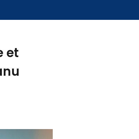
 et
fanu