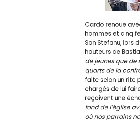
Cardo renoue avec 
hommes et cinq fem
San Stefanu, lors 
hauteurs de Basti
de jeunes que de s
quarts de la confré
faite selon un ri
chargés de lui fair
reçoivent une écha
fond de l’église a
où nos parrains no