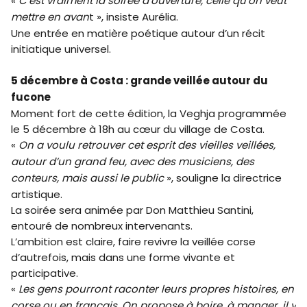
«
C’est vraiment la soirée d’ouverture, celle qu’on veut
mettre en avan
t », insiste Aurélia.
Une entrée en matière poétique autour d’un récit
initiatique universel.
5 décembre à Costa : grande veillée autour du
fucone
Moment fort de cette édition, la Veghja programmée
le 5 décembre à 18h au cœur du village de Costa.
«
On a voulu retrouver cet esprit des vieilles veillées,
autour d’un grand feu, avec des musiciens, des
conteurs, mais aussi le public
», souligne la directrice
artistique.
La soirée sera animée par Don Matthieu Santini,
entouré de nombreux intervenants.
L’ambition est claire, faire revivre la veillée corse
d’autrefois, mais dans une forme vivante et
participative.
«
Les gens pourront raconter leurs propres histoires, en
corse ou en français. On propose à boire, à manger, il y