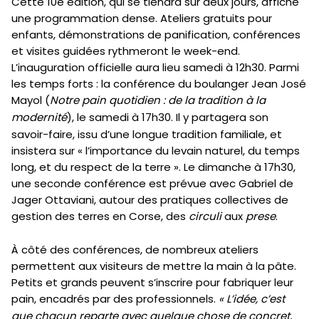
Cette 10e édition, qui se tiendra sur deux jours, affiche
une programmation dense. Ateliers gratuits pour
enfants, démonstrations de panification, conférences
et visites guidées rythmeront le week-end.
L’inauguration officielle aura lieu samedi à 12h30. Parmi
les temps forts : la conférence du boulanger Jean José
Mayol (
Notre pain quotidien : de la tradition à la
modernité
), le samedi à 17h30. Il y partagera son
savoir-faire, issu d’une longue tradition familiale, et
insistera sur « l’importance du levain naturel, du temps
long, et du respect de la terre ». Le dimanche à 17h30,
une seconde conférence est prévue avec Gabriel de
Jager Ottaviani, autour des pratiques collectives de
gestion des terres en Corse, des
circuli
aux
prese
.
À côté des conférences, de nombreux ateliers
permettent aux visiteurs de mettre la main à la pâte.
Petits et grands peuvent s’inscrire pour fabriquer leur
pain, encadrés par des professionnels.
« L’idée, c’est
que chacun reparte avec quelque chose de concret,