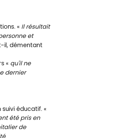
ions. «
Il résultait
 personne et
it-il, démentant
rs «
qu'il ne
e dernier
suivi éducatif. «
nt été pris en
talier de
té