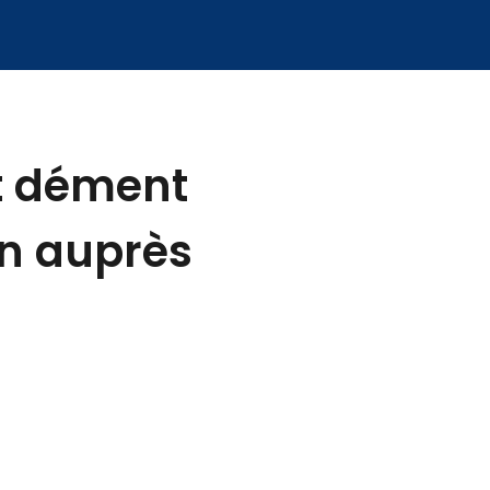
et dément
on auprès