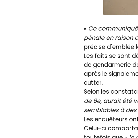
«
Ce communiqué vo
pénale en raison d
précise d'emblée l
Les faits se sont d
de gendarmerie de P
après le signaleme
cutter.
Selon les constata
de 6e, aurait été 
semblables à des t
Les enquêteurs ont
Celui-ci comporta
toutefois que «
le 