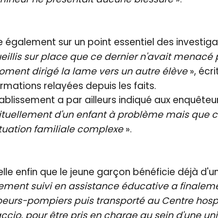
e également sur un point essentiel des investigat
illis sur place que ce dernier n'avait menacé
oment dirigé la lame vers un autre élève
», écr
ormations relayées depuis les faits.
tablissement a par ailleurs indiqué aux enquêteu
bituellement d'un enfant à problème mais que c
ituation familiale complexe
».
le enfin que le jeune garçon bénéficie déjà d'un 
ement suivi en assistance éducative a finaleme
peurs-pompiers puis transporté au Centre hospi
accio, pour être pris en charge au sein d'une uni