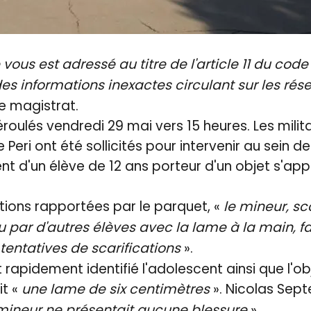
us est adressé au titre de l'article 11 du cod
es informations inexactes circulant sur les ré
e magistrat.
éroulés vendredi 29 mai vers 15 heures. Les milit
eri ont été sollicités pour intervenir au sein d
nt d'un élève de 12 ans porteur d'un objet s'ap
tions rapportées par le parquet, «
le mineur, sc
vu par d'autres élèves avec la lame à la main, f
entatives de scarifications
».
 rapidement identifié l'adolescent ainsi que l'o
it «
une lame de six centimètres
». Nicolas Sept
mineur ne présentait aucune blessure
».