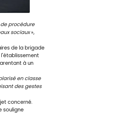
e de procédure
seaux sociaux
»,
aires de la brigade
e l'établissement
parentant à un
olarisé en classe
aisant des gestes
bjet concerné.
e souligne