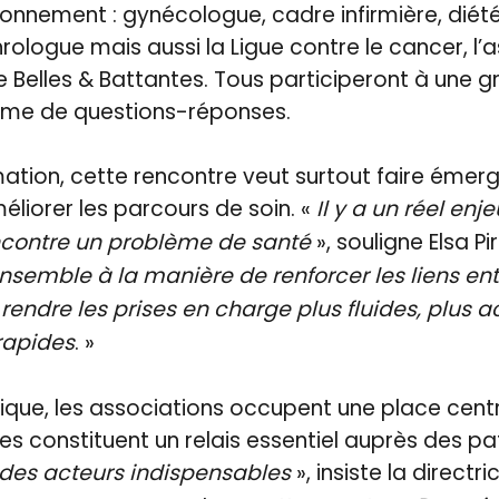
onnement : gynécologue, cadre infirmière, diété
ologue mais aussi la Ligue contre le cancer, l’a
 Belles & Battantes. Tous participeront à une 
rme de questions-réponses.
mation, cette rencontre veut surtout faire émerg
liorer les parcours de soin. «
Il y a un réel en
contre un problème de santé
», souligne Elsa Pi
ensemble à la manière de renforcer les liens ent
rendre les prises en charge plus fluides, plus a
rapides
. »
ue, les associations occupent une place central
les constituent un relais essentiel auprès des pa
 des acteurs indispensables
», insiste la directri