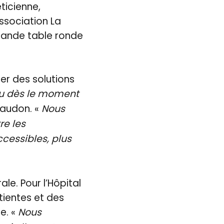
ticienne,
ssociation La
grande table ronde
er des solutions
jeu dès le moment
raudon. «
Nous
re les
ccessibles, plus
e. Pour l’Hôpital
tientes et des
ce. «
Nous