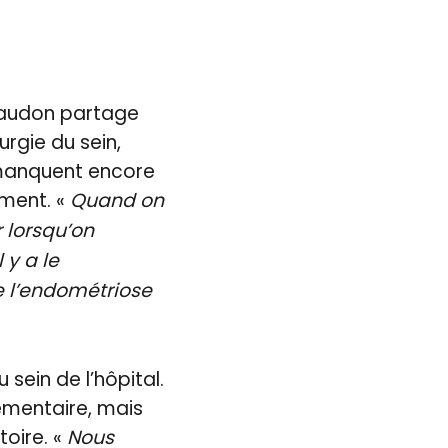
Piraudon partage
rgie du sein,
 manquent encore
ement. «
Quand on
r lorsqu’on
l y a le
 l’endométriose
 sein de l’hôpital.
émentaire, mais
oire. «
Nous