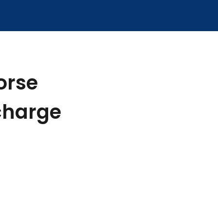
orse
 charge