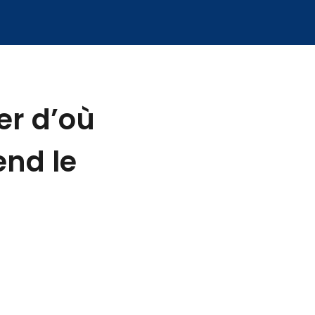
er d’où
end le