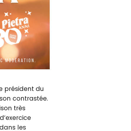
e président du
ison contrastée.
ison très
d’exercice
dans les