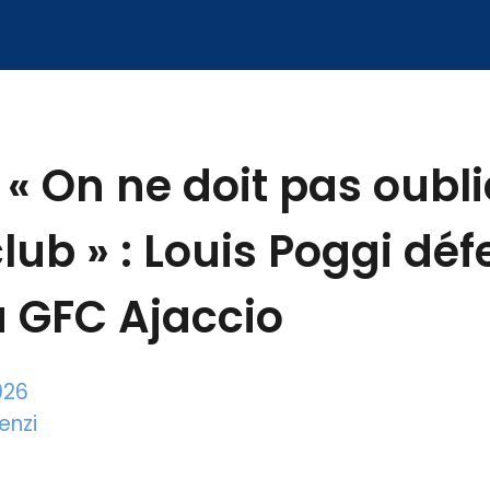
 « On ne doit pas oubli
club » : Louis Poggi déf
u GFC Ajaccio
026
enzi