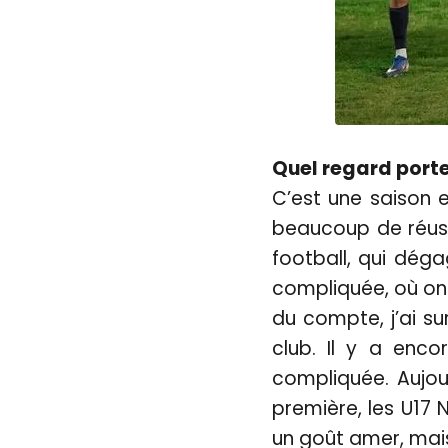
Quel regard porte
C’est une saison 
beaucoup de réuss
football, qui dég
compliquée, où on 
du compte, j’ai sur
club. Il y a enco
compliquée. Aujour
première, les U17 
un goût amer, mais l