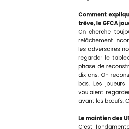
Comment explique
trêve, le GFCA jo
On cherche toujou
relâchement incon
les adversaires n
regarder le table
phase de reconstru
dix ans. On recons
bas. Les joueurs
voulaient regarde
avant les bœufs. C
Le maintien des U
C’est fondamenta