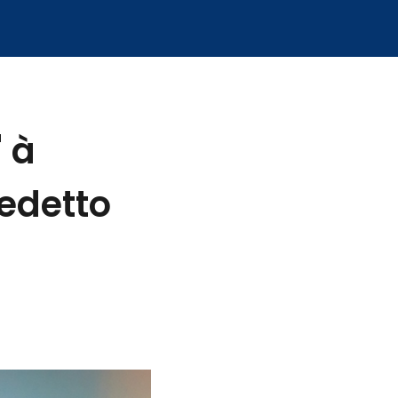
 à
nedetto