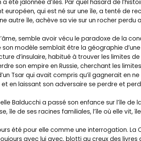
a été jalonnée d’îles. Par quel hasard de l’histo
t européen, qui est né sur une île, a tenté de re
ne autre île, achève sa vie sur un rocher perdu 
 l’âme, semble avoir vécu le paradoxe de la co
 son modèle semblait être la géographie d’une î
ure d’insulaire, habitué à trouver les limites de l’
 perdre son empire en Russie, cherchant les limites 
 d’un Tsar qui avait compris qu’il gagnerait en 
t et en laissant son adversaire se perdre et perd
belle Balducchi a passé son enfance sur l’île de l
se, île de ses racines familiales, l’île où elle vit, 
jours été pour elle comme une interrogation. La 
oujours avec lui avec, blotti au creux des livres