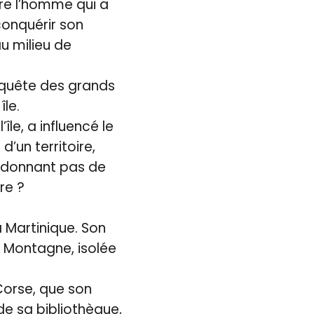
ire l’homme qui a
conquérir son
au milieu de
nquête des grands
le.
île, a influencé le
d’un territoire,
ne donnant pas de
re ?
a Martinique. Son
île Montagne, isolée
Corse, que son
 de sa bibliothèque,