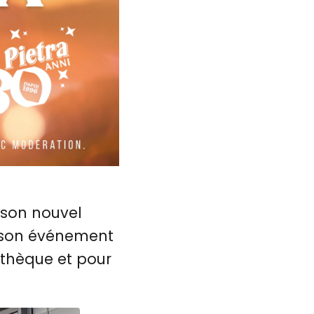
 son nouvel
e son événement
othèque et pour