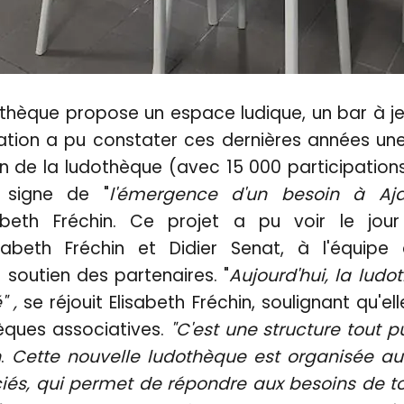
thèque propose un espace ludique, un bar à je
iation a pu constater ces dernières années un
on de la ludothèque (avec 15 000 participation
 signe de "
l'émergence d'un besoin à Aja
sabeth Fréchin. Ce projet a pu voir le jo
lisabeth Fréchin et Didier Senat, à l'équip
u soutien des partenaires. "
Aujourd'hui, la lud
" ,
se réjouit Elisabeth Fréchin, soulignant qu'el
èques associatives.
"C'est une structure tout p
n
.
Cette nouvelle ludothèque est organisée au
ciés, qui permet de répondre aux besoins de to