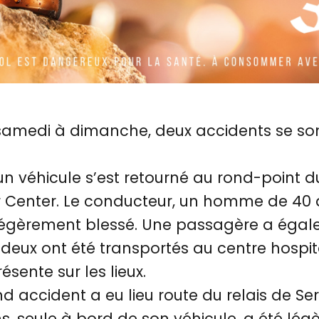
 samedi à dimanche, deux accidents se son
un véhicule s’est retourné au rond-point d
 Center. Le conducteur, un homme de 40 
é légèrement blessé. Une passagère a égal
deux ont été transportés au centre hospita
ésente sur les lieux.
d accident a eu lieu route du relais de Ser
, seule à bord de son véhicule, a été lé