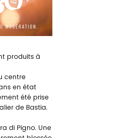
t produits à
u centre
ans en état
ement été prise
lier de Bastia.
ra di Pigno. Une
gèrement blessée