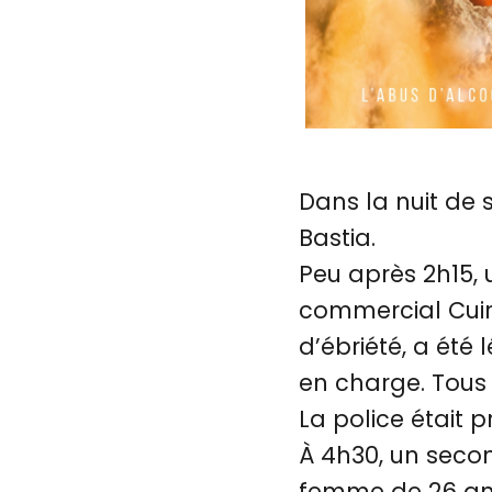
Dans la nuit de
Bastia.
Peu après 2h15, 
commercial Cuir
d’ébriété, a ét
en charge. Tous 
La police était pr
À 4h30, un secon
femme de 26 ans