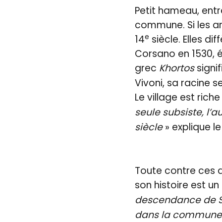
Petit hameau, entr
commune. Si les ar
e
14
siècle. Elles di
Corsano en 1530, ét
grec
Khortos
signif
Vivoni, sa racine se
Le village est ric
seule subsiste, l’a
siècle
» explique le
Toute contre ces d
son histoire est un
descendance de San
dans la commun