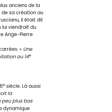
lus anciens de la
t de sa création au
scianu, il était dit
 lui viendrait du
ire Ange-Pierre
carrées. «
Une
e
itation au 14
e
16
siècle. Là aussi
oit la
n peu plus bas
 la dynamique