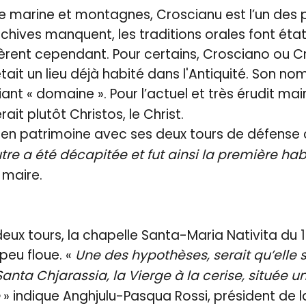
e marine et montagnes, Croscianu est l’un des p
chives manquent, les traditions orales font éta
ffèrent cependant. Pour certains, Crosciano ou Cru
ait un lieu déjà habité dans l'Antiquité. Son nom
iant « domaine ». Pour l’actuel et très érudit ma
rait plutôt Christos, le Christ.
he en patrimoine avec ses deux tours de défense 
utre a été décapitée et fut ainsi la première hab
 maire.
eux tours, la chapelle Santa-Maria Nativita du 
 peu floue. «
Une des hypothèses, serait qu’elle s
ta Chjarassia, la Vierge à la cerise, située u
e
» indique Anghjulu-Pasqua Rossi, président de