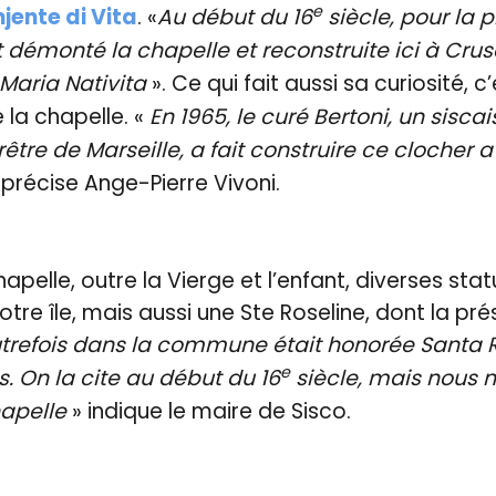
e
jente di Vita
. «
Au début du 16
siècle, pour la p
 démonté la chapelle et reconstruite ici à Crus
Maria Nativita
». Ce qui fait aussi sa curiosité, c
 la chapelle. «
En 1965, le curé Bertoni, un siscais
rêtre de Marseille, a fait construire ce clocher 
 précise Ange-Pierre Vivoni.
chapelle, outre la Vierge et l’enfant, diverses stat
otre île, mais aussi une Ste Roseline, dont la pr
trefois dans la commune était honorée Santa R
e
. On la cite au début du 16
siècle, mais nous 
hapelle
» indique le maire de Sisco.