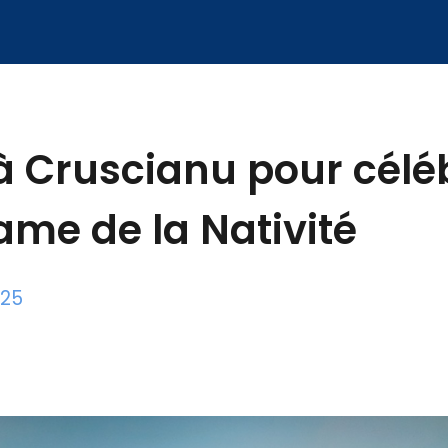
à Cruscianu pour célé
me de la Nativité
025