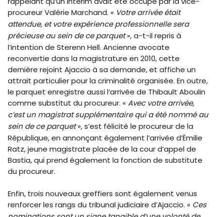
rappelant qu’un intérim avait été occupé par la vice-
procureur Valérie Marchand. «
Votre arrivée était
attendue, et votre expérience professionnelle sera
précieuse au sein de ce parquet
», a-t-il repris à
l’intention de Sterenn Hell. Ancienne avocate
reconvertie dans la magistrature en 2010, cette
dernière rejoint Ajaccio à sa demande, et affiche un
attrait particulier pour la criminalité organisée. En outre,
le parquet enregistre aussi l’arrivée de Thibault Aboulin
comme substitut du procureur. «
Avec votre arrivée,
c’est un magistrat supplémentaire qui a été nommé au
sein de ce parquet
», s’est félicité le procureur de la
République, en annonçant également l’arrivée d’Émilie
Ratz, jeune magistrate placée de la cour d’appel de
Bastia, qui prend également la fonction de substitute
du procureur.
Enfin, trois nouveaux greffiers sont également venus
renforcer les rangs du tribunal judiciaire d’Ajaccio. «
Ces
nominations sont un signe tangible d’une volonté de