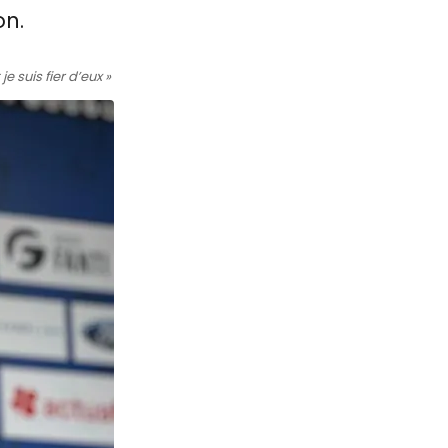
on.
e suis fier d’eux »