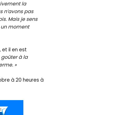
tivement la
us n’avons pas
is. Mais je sens
 à un moment
et il en est
 goûter à la
erme. »
obre à 20 heures à