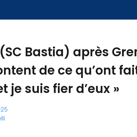
(SC Bastia) après Gren
ontent de ce qu’ont fait
t je suis fier d’eux »
025
li