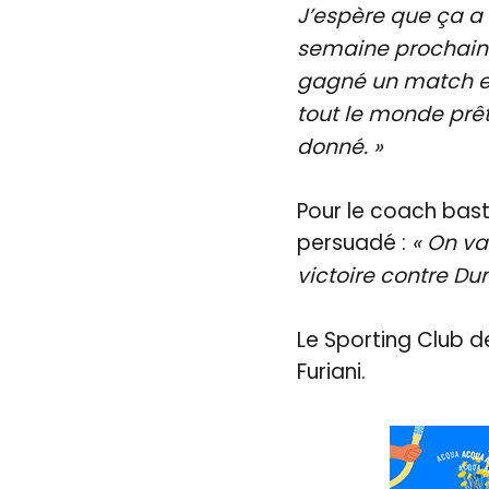
J’espère que ça a 
semaine prochaine
gagné un match en 
tout le monde prêt
donné. »
Pour le coach basti
persuadé :
« On va
victoire contre D
Le Sporting Club d
Furiani.