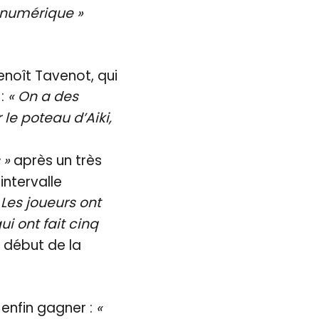
é numérique »
noît Tavenot, qui
 :
« On a des
 le poteau d’Aiki,
 »
après un très
ntervalle
 Les joueurs ont
i ont fait cinq
e début de la
 enfin gagner :
«