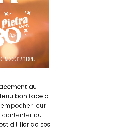
placement au
t tenu bon face à
 d’empocher leur
e contenter du
st dit fier de ses