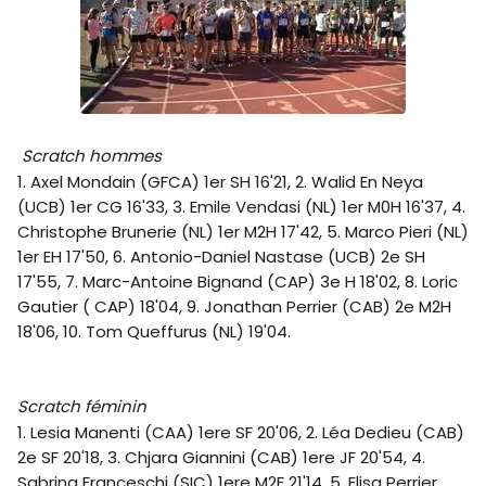
Scratch hommes
1. Axel Mondain (GFCA) 1er SH 16'21, 2. Walid En Neya
(UCB) 1er CG 16'33, 3. Emile Vendasi (NL) 1er M0H 16'37, 4.
Christophe Brunerie (NL) 1er M2H 17'42, 5. Marco Pieri (NL)
1er EH 17'50, 6. Antonio-Daniel Nastase (UCB) 2e SH
17'55, 7. Marc-Antoine Bignand (CAP) 3e H 18'02, 8. Loric
Gautier ( CAP) 18'04, 9. Jonathan Perrier (CAB) 2e M2H
18'06, 10. Tom Queffurus (NL) 19'04.
Scratch féminin
1. Lesia Manenti (CAA) 1ere SF 20'06, 2. Léa Dedieu (CAB)
2e SF 20'18, 3. Chjara Giannini (CAB) 1ere JF 20'54, 4.
Sabrina Franceschi (SIC) 1ere M2F 21'14, 5. Elisa Perrier