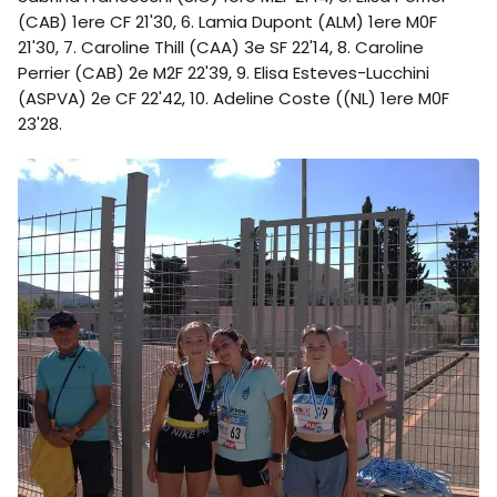
(CAB) 1ere CF 21'30, 6. Lamia Dupont (ALM) 1ere M0F
21'30, 7. Caroline Thill (CAA) 3e SF 22'14, 8. Caroline
Perrier (CAB) 2e M2F 22'39, 9. Elisa Esteves-Lucchini
(ASPVA) 2e CF 22'42, 10. Adeline Coste ((NL) 1ere M0F
23'28.