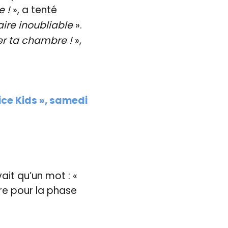
e !
», a tenté
ire inoubliable
».
er ta chambre !
»,
ice Kids », samedi
ait qu’un mot : «
re pour la phase