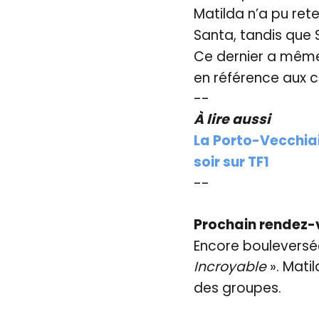
Matilda n’a pu rete
Santa, tandis que 
Ce dernier a même
en référence aux c
--
À lire aussi
La Porto-Vecchiai
soir sur TF1
--
Prochain rendez-
Encore bouleversée
Incroyable
». Mati
des groupes.