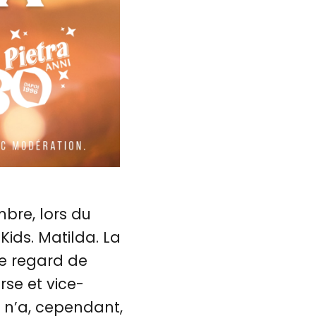
bre, lors du
ids. Matilda. La
le regard de
se et vice-
 n’a, cependant,