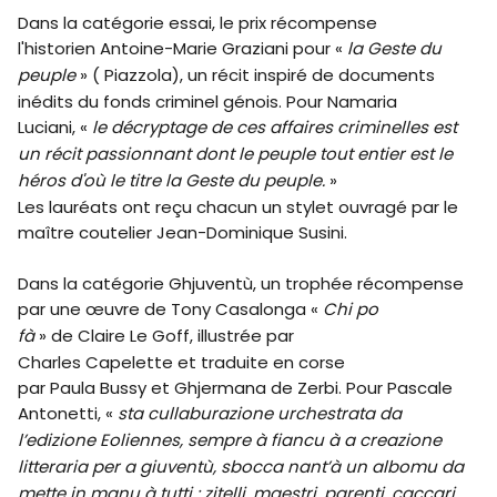
Dans la catégorie essai, le prix récompense
l'historien Antoine-Marie Graziani pour «
la Geste du
peuple
» ( Piazzola), un récit inspiré de documents
inédits du fonds criminel génois. Pour Namaria
Luciani, «
le décryptage de ces affaires criminelles est
un récit passionnant dont le peuple tout entier est le
héros d'où le titre la Geste du peuple.
»
Les lauréats ont reçu chacun un stylet ouvragé par le
maître coutelier Jean-Dominique Susin
i.
Dans la catégorie Ghjuventù, un
trophée récompense
par une œuvre de Tony Casalonga «
Chi po
fà
» de Claire Le Goff, illustrée par
Charles Capelette et traduite
en corse
par Paula Bussy et Ghjermana de Zerbi. Pour Pascale
Antonetti, «
sta cullaburazione urchestrata da
l’edizione Eoliennes, sempre à fiancu à a creazione
litteraria per a giuventù, sbocca nant’à un albomu da
mette in manu à tutti : zitelli, maestri, parenti, caccari,