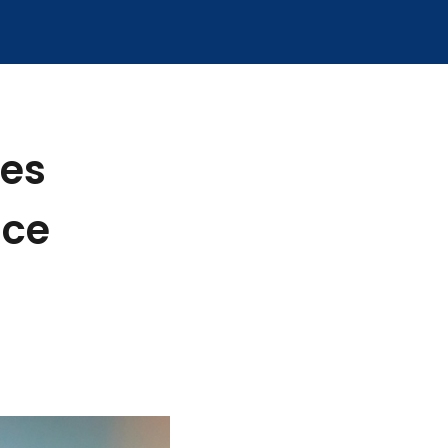
res
ace