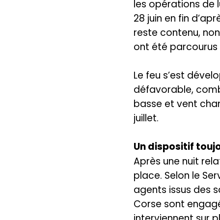
les opérations de l
28 juin en fin d’ap
reste contenu, non
ont été parcourus 
Le feu s’est déve
défavorable, comb
basse et vent cha
juillet.
Un dispositif touj
Après une nuit rel
place. Selon le Se
agents issus des s
Corse sont engagés
interviennent sur p