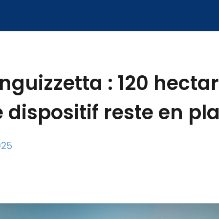
inguizzetta : 120 hecta
e dispositif reste en pl
025