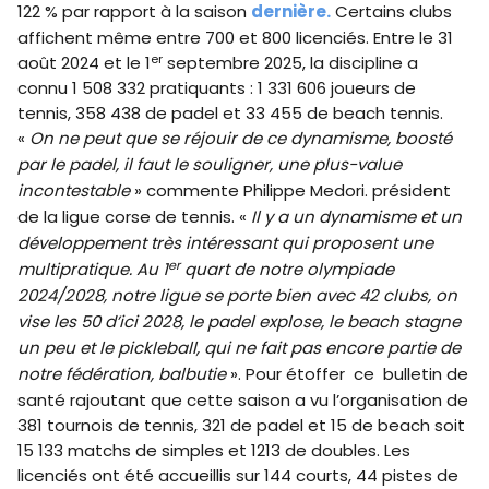
122 % par rapport à la saison
dernière.
Certains clubs
affichent même entre 700 et 800 licenciés. Entre le 31
er
août 2024 et le 1
septembre 2025, la discipline a
connu 1 508 332 pratiquants : 1 331 606 joueurs de
tennis, 358 438 de padel et 33 455 de beach tennis.
«
On ne peut que se réjouir de ce dynamisme, boosté
par le padel, il faut le souligner, une plus-value
incontestable
» commente Philippe Medori. président
de la ligue corse de tennis. «
Il y a un dynamisme et un
développement très intéressant qui proposent une
er
multipratique. Au 1
quart de notre olympiade
2024/2028, notre ligue se porte bien avec 42 clubs, on
vise les 50 d’ici 2028, le padel explose, le beach stagne
un peu et le pickleball, qui ne fait pas encore partie de
notre fédération, balbutie
». Pour étoffer ce bulletin de
santé rajoutant que cette saison a vu l’organisation de
381 tournois de tennis, 321 de padel et 15 de beach soit
15 133 matchs de simples et 1213 de doubles. Les
licenciés ont été accueillis sur 144 courts, 44 pistes de