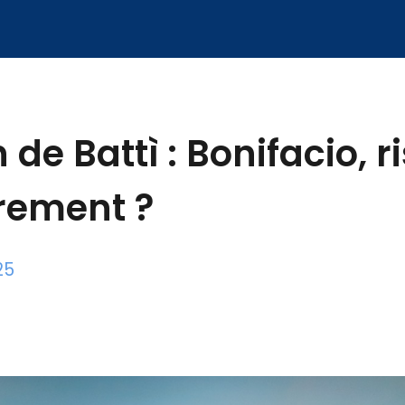
 de Battì : Bonifacio, 
rement ?
25