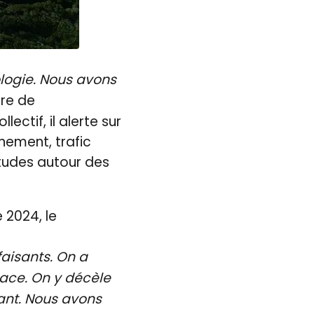
ologie. Nous avons
ire de
ectif, il alerte sur
nnement, trafic
études autour des
 2024, le
faisants. On a
lace. On y décèle
sant. Nous avons