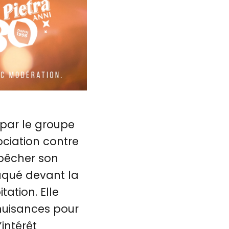
 par le groupe
ociation contre
mpêcher son
taqué devant la
tation. Elle
nuisances pour
’intérêt